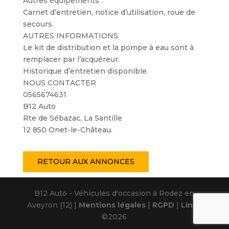
Autres équipements :
Carnet d’entretien, notice d’utilisation, roue de
secours.
AUTRES INFORMATIONS
Le kit de distribution et la pompe à eau sont à
remplacer par l’acquéreur.
Historique d’entretien disponible.
NOUS CONTACTER
0565674631
B12 Auto
Rte de Sébazac, La Santille
12 850 Onet-le-Château.
RETOUR AUX ANNONCES
B12 Auto - Véhicules d'occasion à Rodez en
Aveyron (12) |
Mentions légales
|
RGPD
|
Linov
©2026