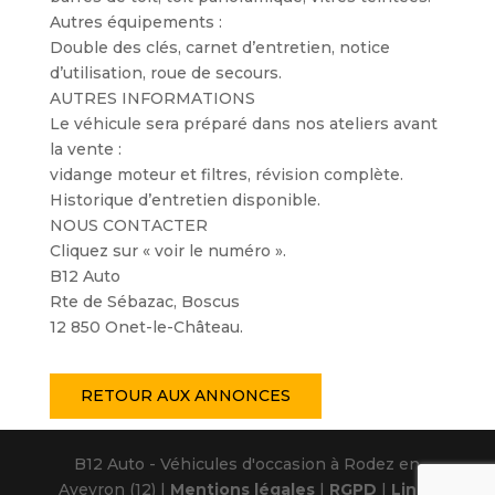
Autres équipements :
Double des clés, carnet d’entretien, notice
d’utilisation, roue de secours.
AUTRES INFORMATIONS
Le véhicule sera préparé dans nos ateliers avant
la vente :
vidange moteur et filtres, révision complète.
Historique d’entretien disponible.
NOUS CONTACTER
Cliquez sur « voir le numéro ».
B12 Auto
Rte de Sébazac, Boscus
12 850 Onet-le-Château.
RETOUR AUX ANNONCES
B12 Auto - Véhicules d'occasion à Rodez en
Aveyron (12) |
Mentions légales
|
RGPD
|
Linov